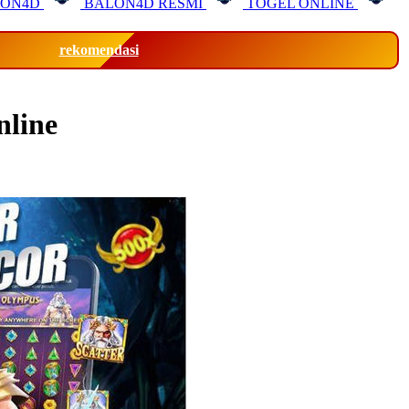
LON4D
BALON4D RESMI
TOGEL ONLINE
rekomendasi
nline