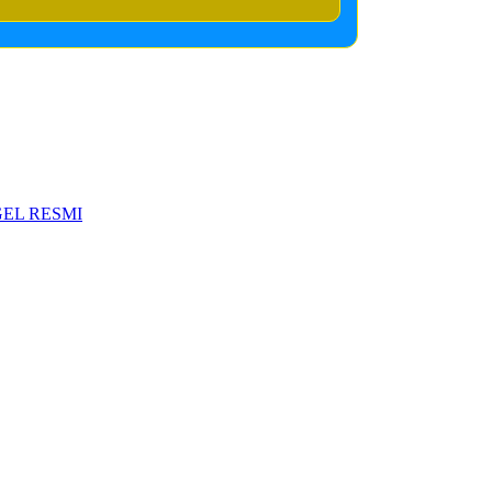
EL RESMI