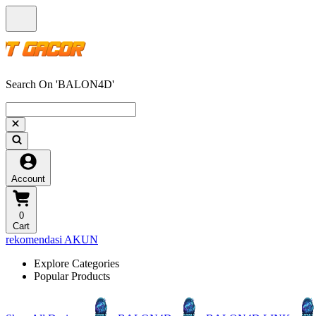
Search On 'BALON4D'
Account
0
Cart
rekomendasi AKUN
Explore Categories
Popular Products