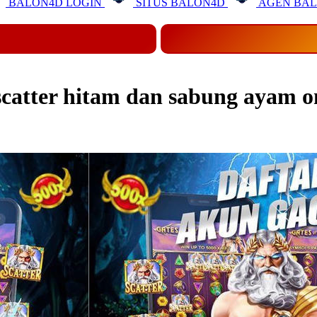
BALON4D LOGIN
SITUS BALON4D
AGEN BA
catter hitam dan sabung ayam o