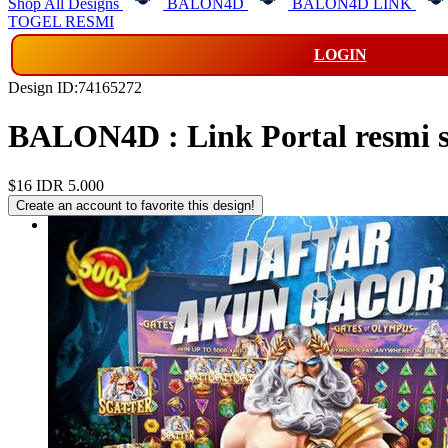
Shop All Designs
BALON4D
BALON4D LINK
TOGEL RESMI
LOGIN
Design ID:74165272
BALON4D : Link Portal resmi s
$16
IDR 5.000
Create an account to favorite this design!