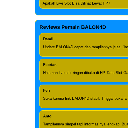
Apakah Live Slot Bisa Dilihat Lewat HP?
Reviews Pemain BALON4D
Dandi
Update BALON4D cepat dan tampilannya jelas. Jadi 
Febrian
Halaman live slot ringan dibuka di HP. Data Slot G
Feri
Suka karena link BALON4D stabil. Tinggal buka lan
Anto
Tampilannya simpel tapi informasinya lengkap. Buat